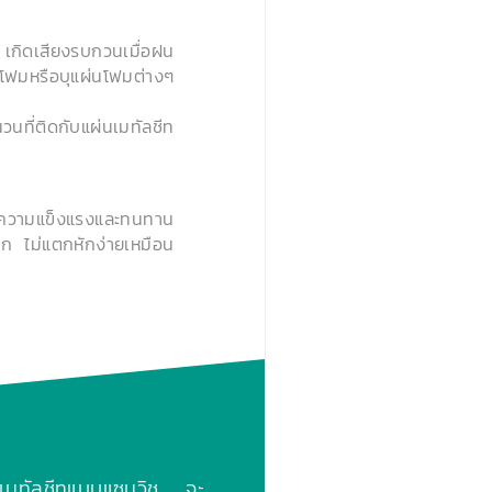
อ เกิดเสียงรบกวนเมื่อฝน
ดโฟมหรือบุแผ่นโฟมต่างๆ
นที่ติดกับแผ่นเมทัลชีท
ทมีความแข็งแรงและทนทาน
าก ไม่แตกหักง่ายเหมือน
เมทัลชีทแบบแซนวิช จะ