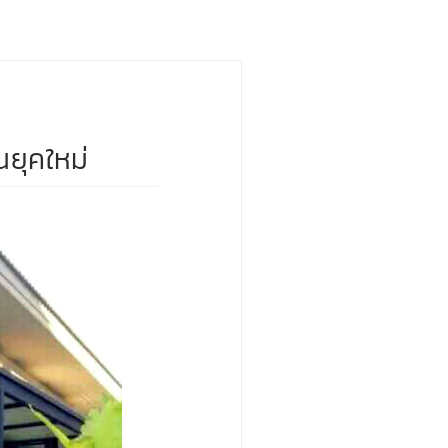
นยุคใหม่
›