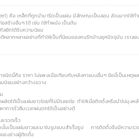
eet) คือ เหล็กที่ถูกนำมารีดเป็นแผ่น มีลักษณะเป็นลอน ส่วนมากใช้ท
สร้างอื่นๆ ได้ เช่น ใช้ทำผนัง เป็นต้น
มทัลชีทได้รับความนิยม
อดีหลากหลายอย่างที่ทำให้เป็นที่นิยมของคนรักบ้านยุคปัจจุบัน เราลอง
นิดนี้คือ ราคา ไม่แพงเมื่อเทียบกับหลังคาแบบอื่นๆ ข้อนี้เป็นเหตุผลห
ามนิยมอย่างกว้างขวาง
ึม
ลิตได้เป็นแผ่นยาวโดยที่ไม่มีรอยต่อ ทำให้เมื่อติดตั้งหรือนำไปมุงห
าการรั่วซึมเวลาฝนตกได้เป็นอย่างดี
และรวดเร็ว
ีทนั้นเป็นแผ่นยาวและมาในรูปแบบสำเร็จรูป การติดตั้งจึงมีความ
องช่างผู้ติดตั้ง