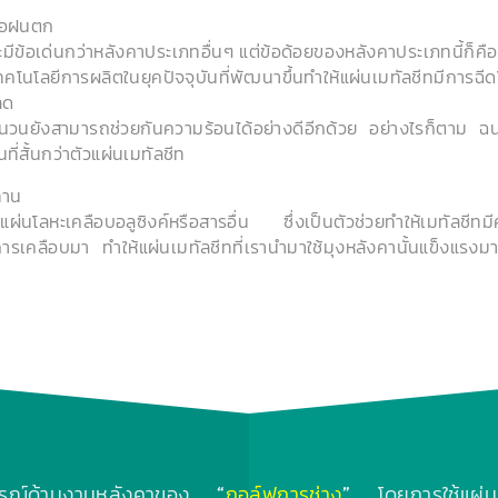
ื่อฝนตก
จะมีข้อเด่นกว่าหลังคาประเภทอื่นๆ แต่ข้อด้อยของหลังคาประเภทนี้ก็คื
ลยีการผลิตในยุคปัจจุบันที่พัฒนาขึ้นทำให้แผ่นเมทัลชีทมีการฉี
ลด
นวนยังสามารถช่วยกันความร้อนได้อย่างดีอีกด้วย อย่างไรก็ตาม ฉนว
นที่สั้นกว่าตัวแผ่นเมทัลชีท
ทาน
แผ่นโลหะเคลือบอลูซิงค์หรือสารอื่น ซึ่งเป็นตัวช่วยทำให้เมทัลชี
การเคลือบมา ทำให้แผ่นเมทัลชีทที่เรานำมาใช้มุงหลังคานั้นแข็งแรงม
ารณ์ด้านงานหลังคาของ “
กอล์ฟการช่าง
” โดยการใช้แผ่น