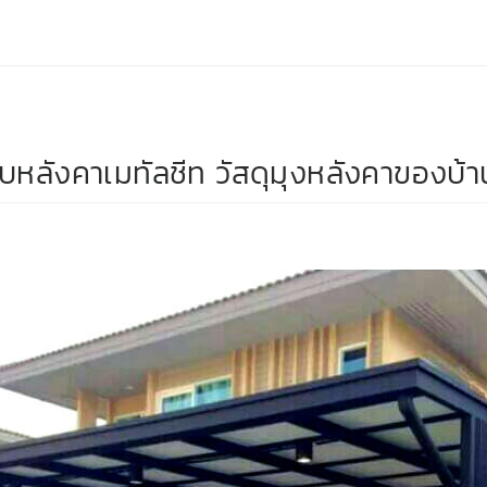
ับหลังคาเมทัลชีท วัสดุมุงหลังคาของบ้า