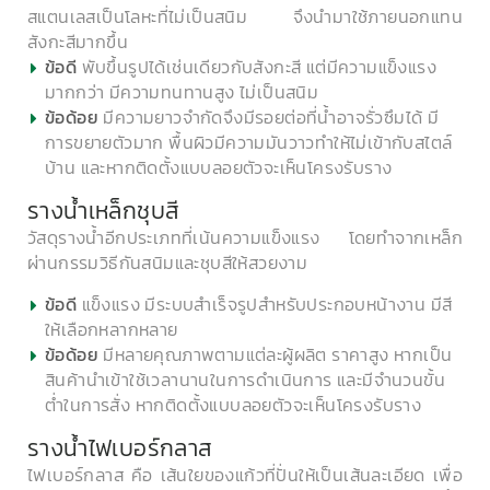
สแตนเลสเป็นโลหะที่ไม่เป็นสนิม จึงนำมาใช้ภายนอกแทน
สังกะสีมากขึ้น
พับขึ้นรูปได้เช่นเดียวกับสังกะสี แต่มีความแข็งแรง
ข้อดี
มากกว่า มีความทนทานสูง ไม่เป็นสนิม
มีความยาวจำกัดจึงมีรอยต่อที่น้ำอาจรั่วซึมได้ มี
ข้อด้อย
การขยายตัวมาก พื้นผิวมีความมันวาวทำให้ไม่เข้ากับสไตล์
บ้าน และหากติดตั้งแบบลอยตัวจะเห็นโครงรับราง
รางน้ำเหล็กชุบสี
วัสดุรางน้ำอีกประเภทที่เน้นความแข็งแรง โดยทำจากเหล็ก
ผ่านกรรมวิธีกันสนิมและชุบสีให้สวยงาม
แข็งแรง มีระบบสำเร็จรูปสำหรับประกอบหน้างาน มีสี
ข้อดี
ให้เลือกหลากหลาย
มีหลายคุณภาพตามแต่ละผู้ผลิต ราคาสูง หากเป็น
ข้อด้อย
สินค้านำเข้าใช้เวลานานในการดำเนินการ และมีจำนวนขั้น
ต่ำในการสั่ง หากติดตั้งแบบลอยตัวจะเห็นโครงรับราง
รางน้ำไฟเบอร์กลาส
ไฟเบอร์กลาส คือ เส้นใยของแก้วที่ปั่นให้เป็นเส้นละเอียด เพื่อ