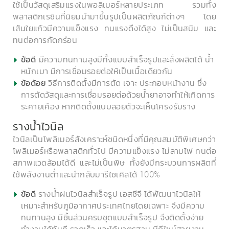
ใช้เป็นวัสดุเสริมแรงในพอลิเมอร์หลายประเภท รวมทั้ง
พลาสติกเรซินที่นิยมนำมาขึ้นรูปเป็นผลิตภัณฑ์ต่างๆ โดย
เส้นใยแก้วมีความแข็งแรง ทนแรงดึงได้สูง ไม่เป็นสนิม และ
ทนต่อการกัดกร่อน
มีความทนทานสูงมีทั้งแบบสำเร็จรูปและสั่งผลิตได้ น้ำ
ข้อดี
หนักเบา มีการเชื่อมรอยต่อให้เป็นเนื้อเดียวกัน
วิธีการติดตั้งมีการตัด เจาะ ประกอบหน้างาน ซึ่ง
ข้อด้อย
การตัดวัสดุและการเชื่อมรอยต่อด้วยน้ำยาอาจทำให้เกิดการ
ระคายเคือง หากติดตั้งแบบลอยตัวจะเห็นโครงรับราง
รางน้ำไวนิล
ไวนิลเป็นโพลิเมอร์สังเคราะห์ชนิดหนึ่งที่มีคุณสมบัติพิเศษกว่า
โพลิเมอร์หรือพลาสติกทั่วไป มีความแข็งแรง ไม่ลามไฟ ทนต่อ
สภาพแวดล้อมได้ดี และไม่เป็นพิษ ทั้งยังมีกระบวนการผลิตที่
ใช้พลังงานต่ำและนำกลับมารีไซเคิลได้ 100%
รางน้ำฝนไวนิลสำเร็จรูป เอสซีจี ได้พัฒนาไวนิลให้
ข้อดี
เหมาะสำหรับภูมิอากาศประเทศไทยโดยเฉพาะ จึงมีความ
ทนทานสูง มีชิ้นส่วนครบชุดแบบสำเร็จรูป จึงติดตั้งง่าย